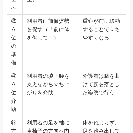
へ
③
利用者に前傾姿勢
重心が前に移動
立
を促す（「前に体
することで立ち
位
を倒して」）
やすくなる
の
準
備
④
利用者の脇・腰を
介護者は膝を曲
立
支えながら立ち上
げて腰を落とし
位
がりを介助
た姿勢で行う
介
助
⑤
利用者の足を軸に
体をねじらず、
方
車椅子の方向へ向
足を踏み出して