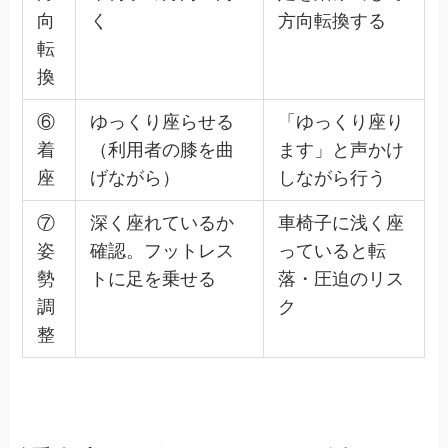
向
く
方向転換する
転
換
⑥
ゆっくり座らせる
「ゆっくり座り
着
（利用者の膝を曲
ます」と声かけ
座
げながら）
しながら行う
⑦
深く座れているか
車椅子に浅く座
姿
確認。フットレス
っていると転
勢
トに足を乗せる
落・圧迫のリス
調
ク
整