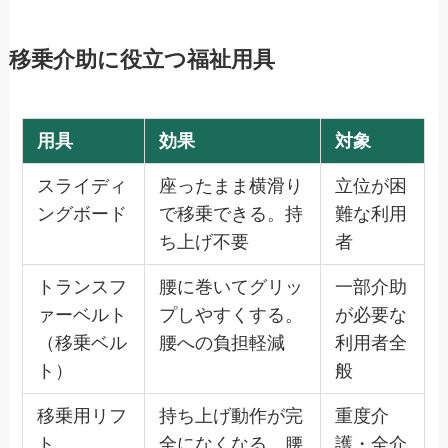
移乗介助に役立つ福祉用具
用具
効果
対象
スライディ
座ったまま横滑り
立位が困
ングボード
で移乗できる。持
難な利用
ち上げ不要
者
トランスフ
腰に巻いてグリッ
一部介助
ァーベルト
プしやすくする。
が必要な
（移乗ベル
腰への負担軽減
利用者全
ト）
般
移乗用リフ
持ち上げ動作が完
重度介
ト
全になくなる。腰
護・全介