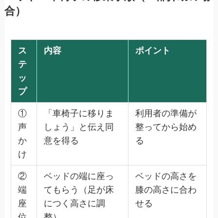
合）
ス
内容
ポイント
テ
ッ
プ
①
「車椅子に移りま
利用者の準備が
声
しょう」と伝え同
整ってから始め
か
意を得る
る
け
②
ベッドの端に座っ
ベッドの高さを
端
てもらう（足が床
膝の高さに合わ
座
につく高さに調
せる
位
整）