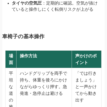
タイヤの空気圧
：定期的に確認。空気が抜け
ていると操作しにくく転倒リスクが上がる
車椅子の基本操作
場
操作方法
声かけのポ
面
イント
平
ハンドグリップを両手で
「では行き
坦
持ち、体重を後ろにかけ
ましょう」
な
ながらゆっくり押す。急
と一声かけ
道
発進・急停止は避ける
てから動き
の
出す
推