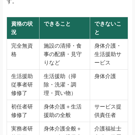
す。
資格の状
できること
できないこ
況
と
完全無資
施設の清掃・食
身体介護・
格
事の配膳・見守
生活援助サ
りなど
ービス
生活援助
生活援助（掃
身体介護
従事者研
除・洗濯・調
修修了
理・買い物）
初任者研
身体介護＋生活
サービス提
修修了
援助の全般
供責任者
実務者研
身体介護全般＋
介護福祉士