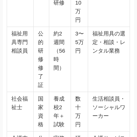
研修
10
万
円
福祉用
公
約2
3〜
福祉用具の選
具専門
的
週間
5万
定・相談・レ
相談員
研
（56
円
ンタル業務
修
時
修
間）
了
証
社会福
国
養成
数
生活相談員・
祉士
家
校2
十
ソーシャルワ
資
年＋
万
ーカー
格
試験
円