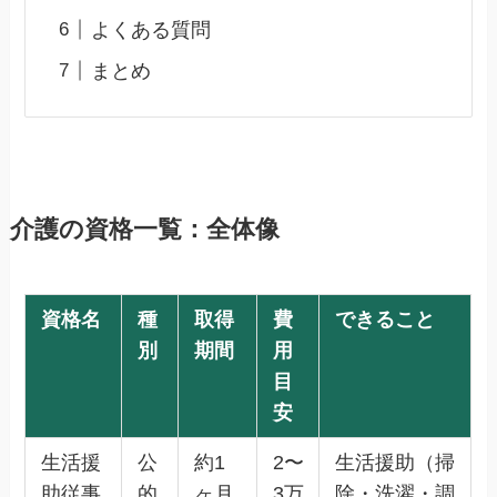
よくある質問
まとめ
介護の資格一覧：全体像
資格名
種
取得
費
できること
別
期間
用
目
安
生活援
公
約1
2〜
生活援助（掃
助従事
的
ヶ月
3万
除・洗濯・調