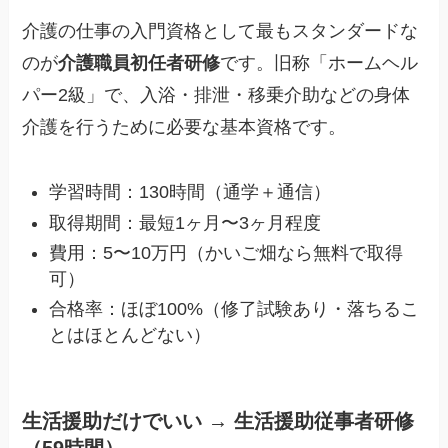
介護の仕事の入門資格として最もスタンダードな
のが
介護職員初任者研修
です。旧称「ホームヘル
パー2級」で、入浴・排泄・移乗介助などの身体
介護を行うために必要な基本資格です。
学習時間：130時間（通学＋通信）
取得期間：最短1ヶ月〜3ヶ月程度
費用：5〜10万円（かいご畑なら無料で取得
可）
合格率：ほぼ100%（修了試験あり・落ちるこ
とはほとんどない）
生活援助だけでいい → 生活援助従事者研修
（59時間）