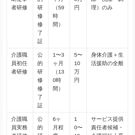
者研修
研
（59
円
理）のみ
修
時
修
間）
了
証
介護職
公
1〜3
5〜
身体介護＋生
員初任
的
ヶ月
10
活援助の全般
者研修
研
（13
万
修
0時
円
修
間）
了
証
介護職
公
6ヶ
1
サービス提供
員実務
的
月程
0〜
責任者候補・