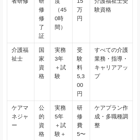
者研修
研
度
15
介護福祉士受
修
（45
万
験資格
修
0時
円
了
間）
証
介護福
国
実務
受
すべての介護
祉士
家
3年
験
業務・指導・
資
＋試
料
キャリアアッ
格
験
5,3
プ
00
円
ケアマ
公
実務
研
ケアプラン作
ネジャ
的
5年
修
成・多職種調
ー
資
＋試
費
整
格
験＋
5〜