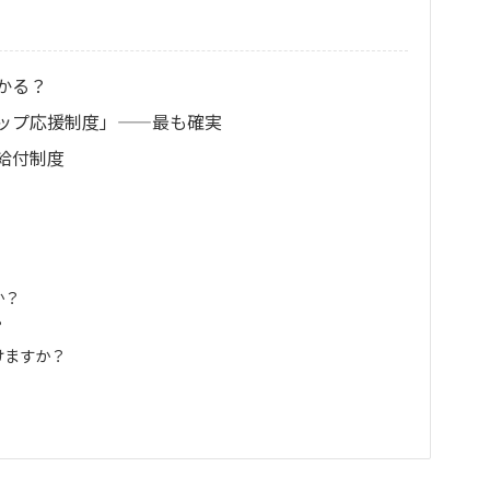
かる？
ップ応援制度」——最も確実
給付制度
か？
？
けますか？