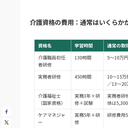
介護資格の費用：通常はいくらか
資格名
学習時間
通常の取
介護職員初任
130時間
5〜10万
者研修
実務者研修
450時間
10〜15
／13〜2
介護福祉士
実務3年＋研
実務者研
（国家資格）
修＋試験
体は5,30
ケアマネジャ
実務5年＋研
研修費用5
ー
修